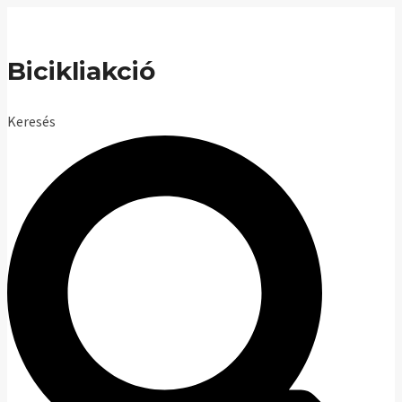
Skip
to
Bicikliakció
content
Keresés