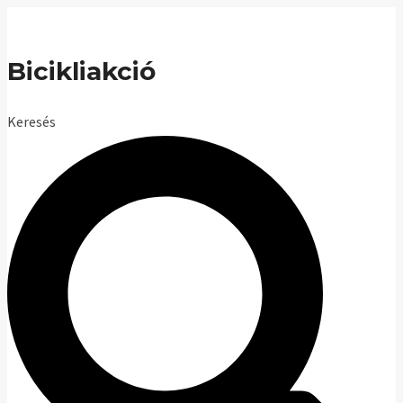
Skip
to
Bicikliakció
content
Keresés