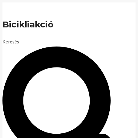
Skip
to
Bicikliakció
content
Keresés