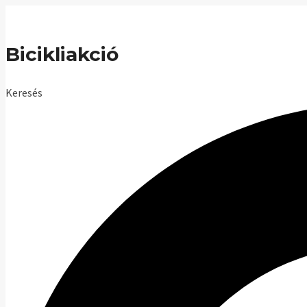
Skip
to
Bicikliakció
content
Keresés