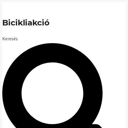
Skip
to
Bicikliakció
content
Keresés