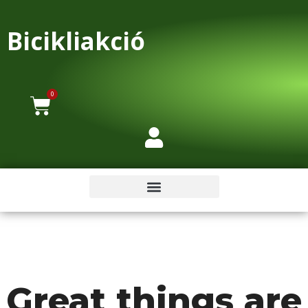
Bicikliakció
0
Great things are