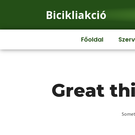
Bicikliakció
Főoldal
Szerv
Great th
Someth