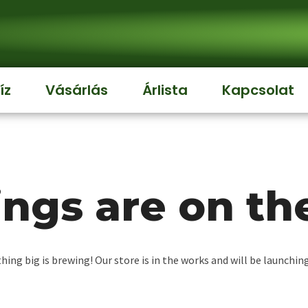
íz
Vásárlás
Árlista
Kapcsolat
ings are on th
ing big is brewing! Our store is in the works and will be launchin