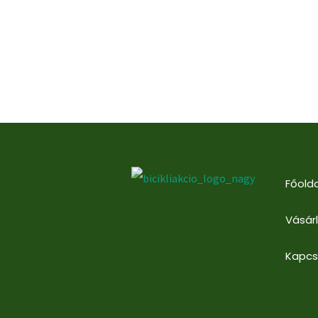
Főolda
Vásár
Kapcs