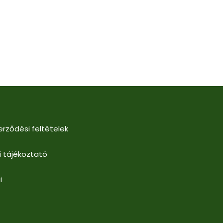
erződési feltételek
i tájékoztató
i