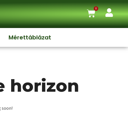
0
Mérettáblázat
e horizon
g soon!