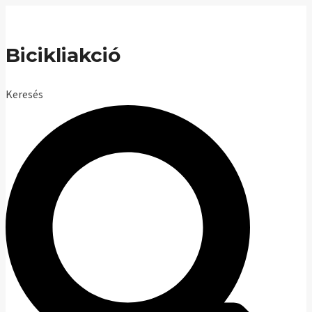
Skip
to
Bicikliakció
content
Keresés