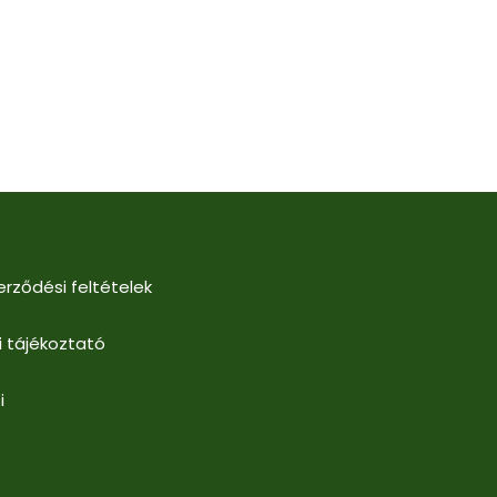
erződési feltételek
i tájékoztató
i