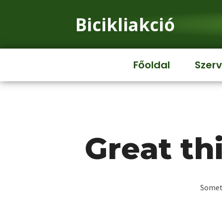
Bicikliakció
Főoldal
Szerv
Great th
Someth