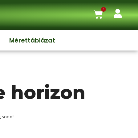
0
Mérettáblázat
e horizon
g soon!