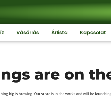
íz
Vásárlás
Árlista
Kapcsolat
ings are on th
ing big is brewing! Our store is in the works and will be launchin