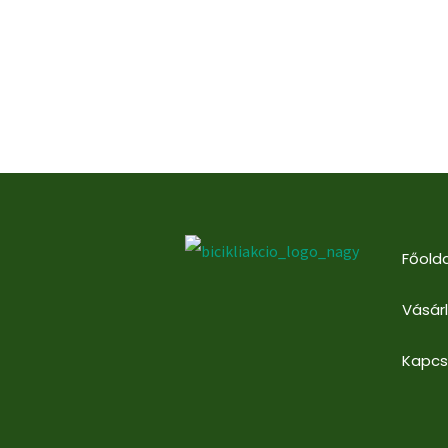
Főolda
Vásár
Kapcs