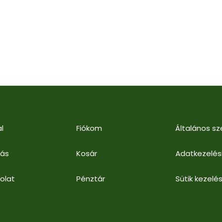
l
Fiókom
Általános sz
lás
Kosár
Adatkezelés
olat
Pénztár
Sütik kezelés