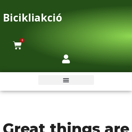
Bicikliakció
0
Great things are