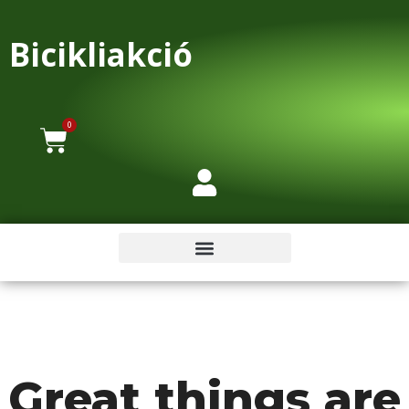
Bicikliakció
0
Great things are