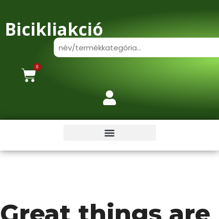
Bicikliakció
0
Great things are