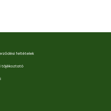
erződési feltételek
i tájékoztató
i