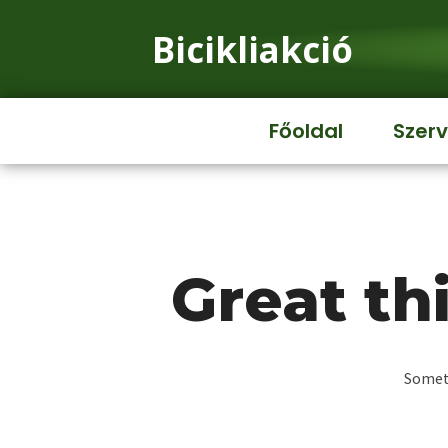
Bicikliakció
Főoldal
Szerv
Great th
Someth