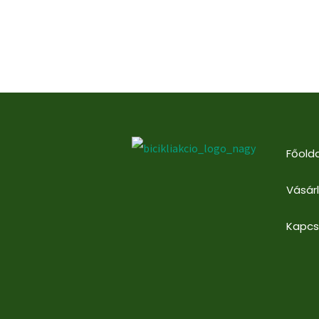
Főolda
Vásár
Kapcs