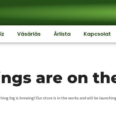
íz
Vásárlás
Árlista
Kapcsolat
ings are on th
ing big is brewing! Our store is in the works and will be launchin