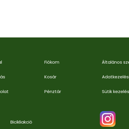
l
Fiókom
Általános sz
lás
Kosár
Adatkezelés
olat
Pénztár
Sütik kezelés
Bicikliakció