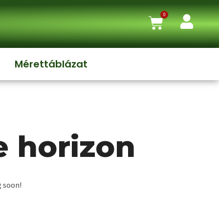
0
Mérettáblázat
e horizon
g soon!