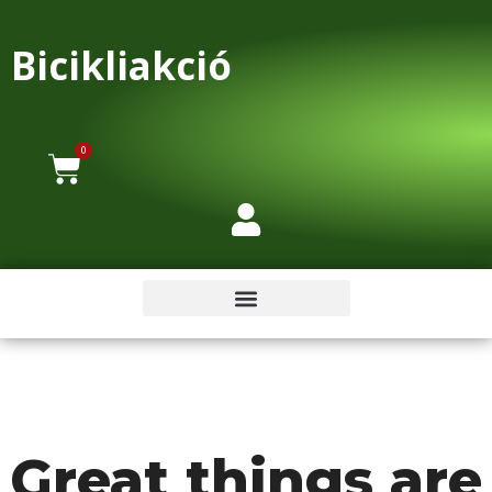
Bicikliakció
0
Great things are