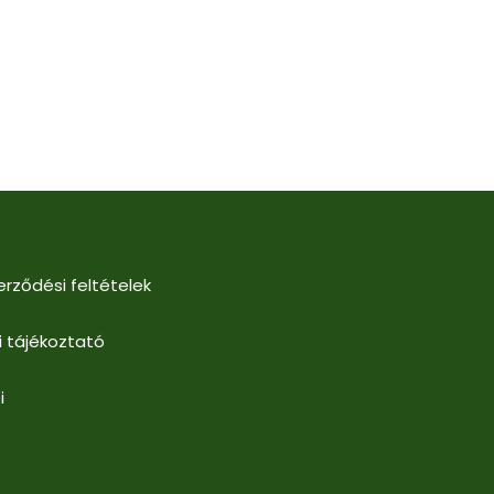
erződési feltételek
i tájékoztató
i