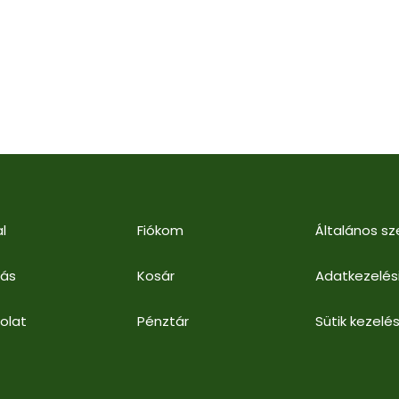
l
Fiókom
Általános sz
lás
Kosár
Adatkezelés
olat
Pénztár
Sütik kezelés