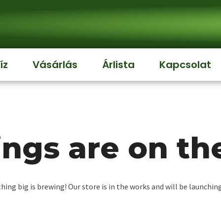
íz
Vásárlás
Árlista
Kapcsolat
ings are on th
ing big is brewing! Our store is in the works and will be launchin