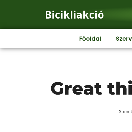
Bicikliakció
Főoldal
Szerv
Great th
Someth