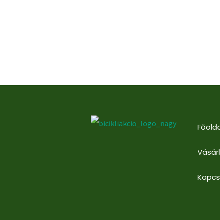
Főolda
Vásár
Kapcs