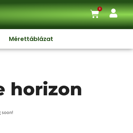
0
Mérettáblázat
e horizon
g soon!