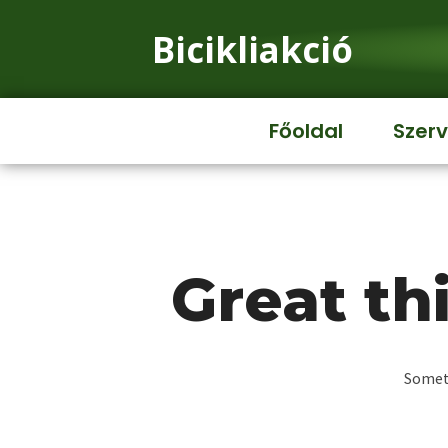
Bicikliakció
Főoldal
Szerv
Great th
Someth