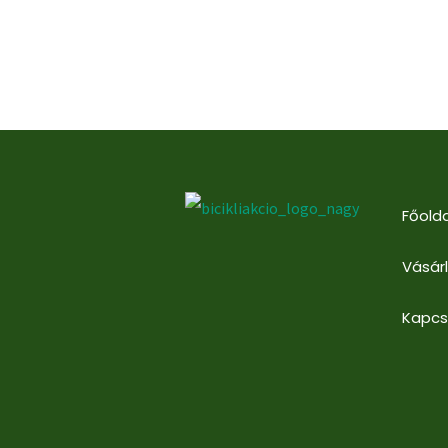
Főolda
Vásár
Kapcs