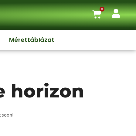
0
Mérettáblázat
e horizon
g soon!