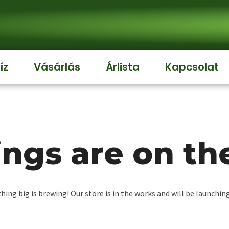
íz
Vásárlás
Árlista
Kapcsolat
ings are on th
ing big is brewing! Our store is in the works and will be launchin