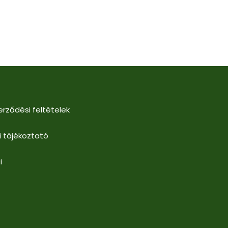
erződési feltételek
i tájékoztató
i