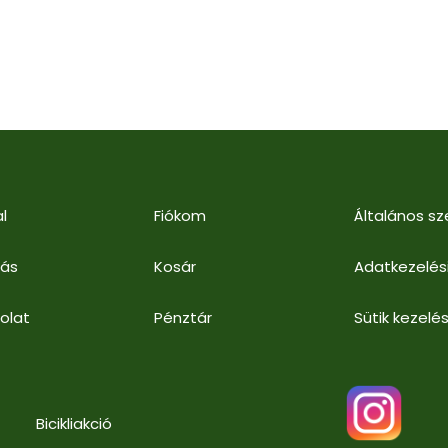
l
Fiókom
Általános sz
lás
Kosár
Adatkezelés
olat
Pénztár
Sütik kezelés
Bicikliakció