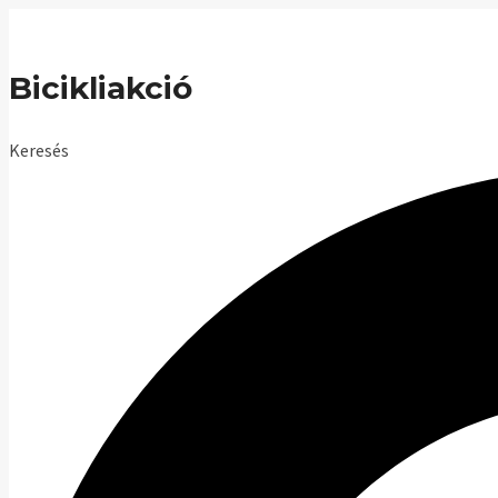
Skip
to
Bicikliakció
content
Keresés