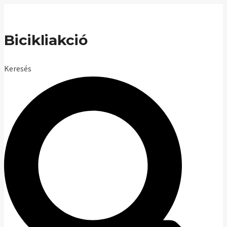
Skip
to
Bicikliakció
content
Keresés