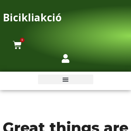
Bicikliakció
0
Great things are