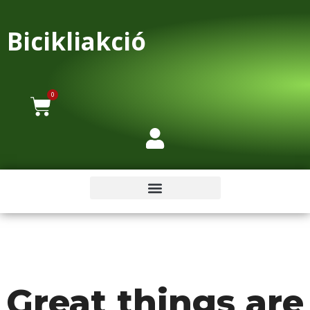
Bicikliakció
0
Great things are