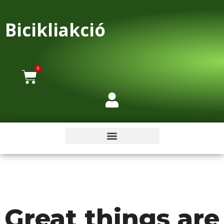
Bicikliakció
0
Great things are