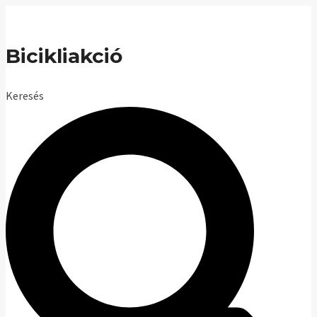
Skip
to
Bicikliakció
content
Keresés