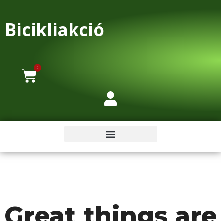
Bicikliakció
0
Great things are