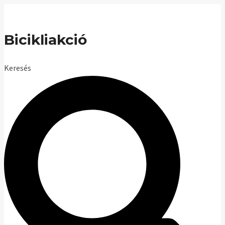
Skip
to
Bicikliakció
content
Keresés