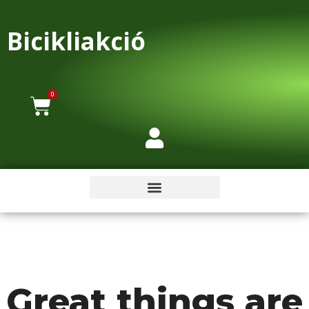
Bicikliakció
0
Great things are