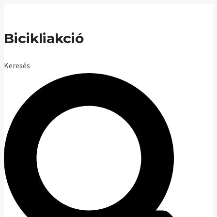
Skip
to
Bicikliakció
content
Keresés