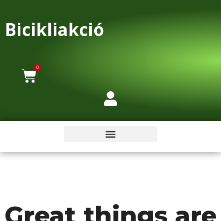
Bicikliakció
0
Great things are