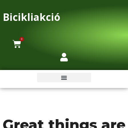
Bicikliakció
0
Great things are