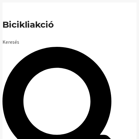
Skip
to
Bicikliakció
content
Keresés