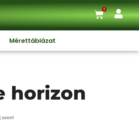
0
Mérettáblázat
e horizon
g soon!