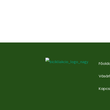
Főolda
Vásár
Kapcs