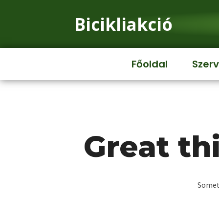
Bicikliakció
Főoldal
Szerv
Great th
Someth