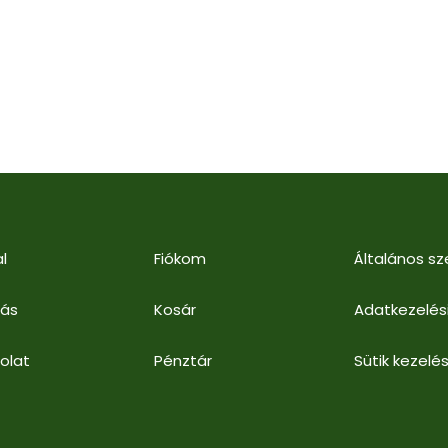
l
Fiókom
Általános sz
lás
Kosár
Adatkezelés
olat
Pénztár
Sütik kezelés