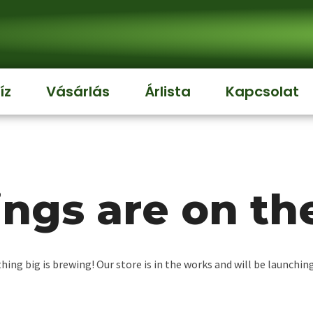
íz
Vásárlás
Árlista
Kapcsolat
ings are on th
ing big is brewing! Our store is in the works and will be launchin