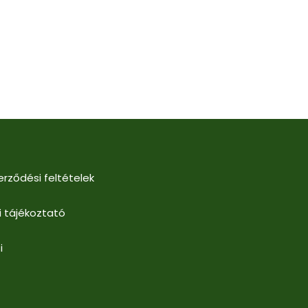
erződési feltételek
i tájékoztató
i