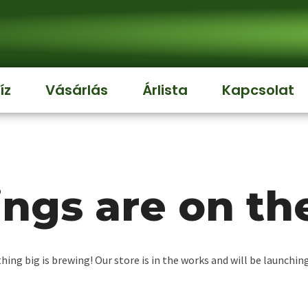
íz
Vásárlás
Árlista
Kapcsolat
ings are on th
ing big is brewing! Our store is in the works and will be launchin