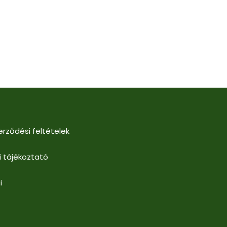
erződési feltételek
i tájékoztató
i