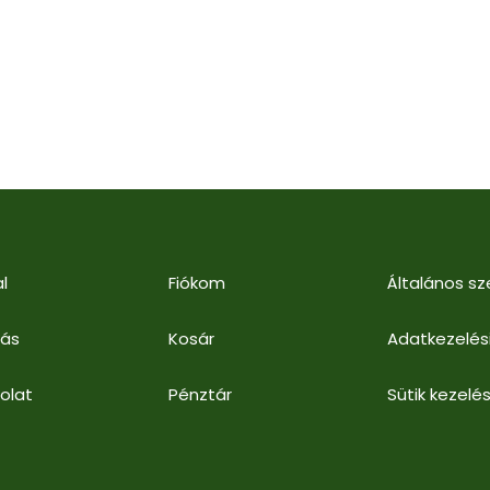
l
Fiókom
Általános sz
lás
Kosár
Adatkezelés
olat
Pénztár
Sütik kezelés