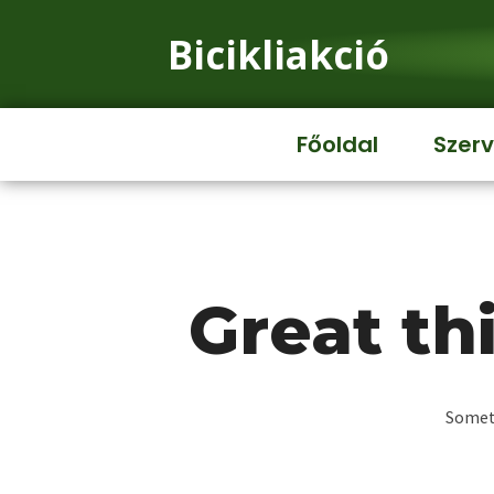
Bicikliakció
Főoldal
Szerv
Great th
Someth