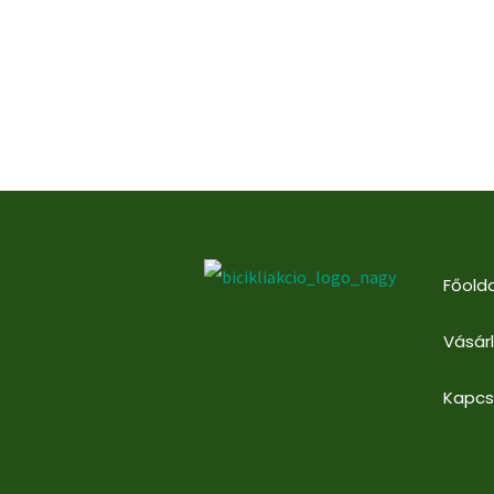
Főolda
Vásár
Kapcs