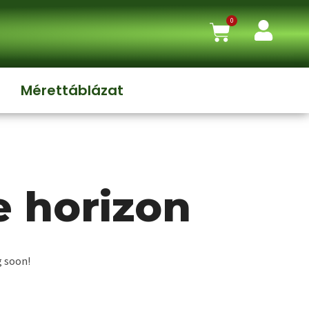
0
Mérettáblázat
e horizon
g soon!