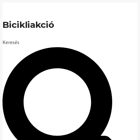
Skip
to
Bicikliakció
content
Keresés