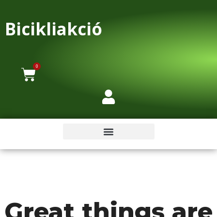
Bicikliakció
0
Great things are