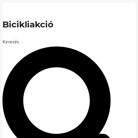
Skip
to
Bicikliakció
content
Keresés