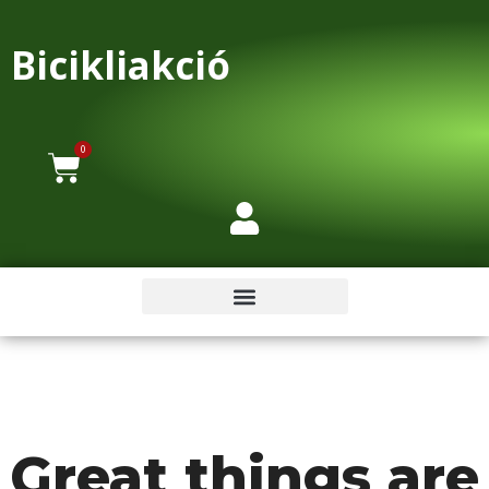
Bicikliakció
0
Great things are