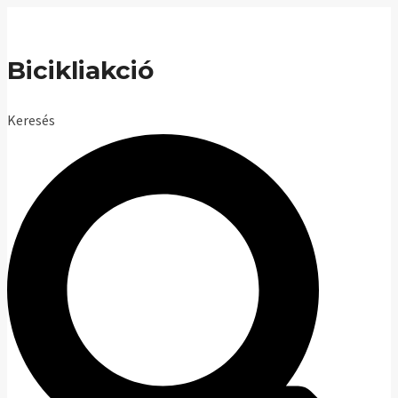
Skip
to
Bicikliakció
content
Keresés