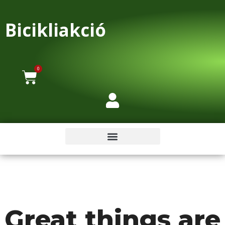
Bicikliakció
0
Great things are