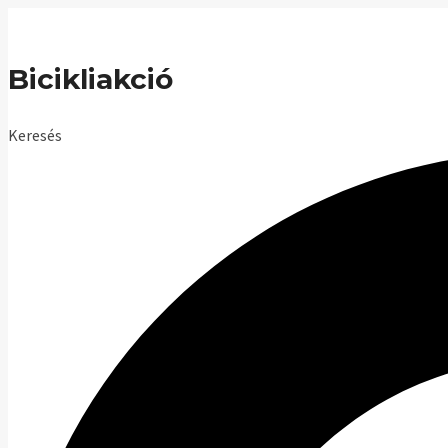
Skip
to
Bicikliakció
content
Keresés