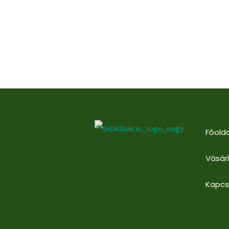
Főolda
Vásár
Kapcs