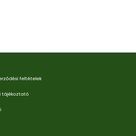
erződési feltételek
i tájékoztató
i