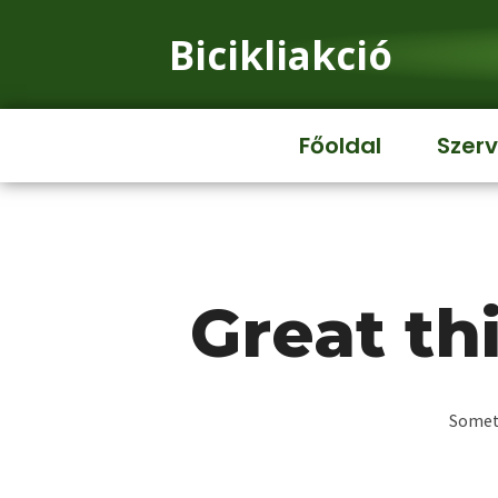
Bicikliakció
Főoldal
Szerv
Great th
Someth