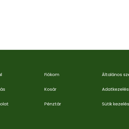
l
Fiókom
Általános sz
lás
Kosár
Adatkezelés
olat
Pénztár
Sütik kezelés