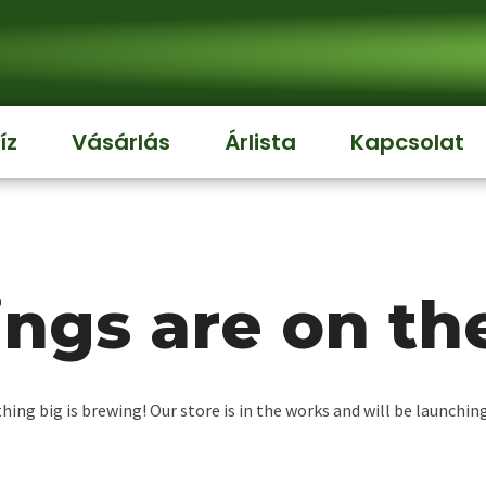
íz
Vásárlás
Árlista
Kapcsolat
ings are on th
ing big is brewing! Our store is in the works and will be launchin