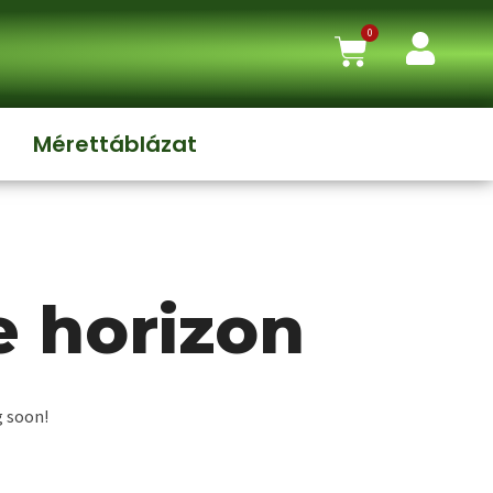
0
Mérettáblázat
e horizon
g soon!