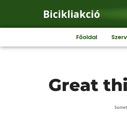
Bicikliakció
Főoldal
Szerv
Great th
Someth