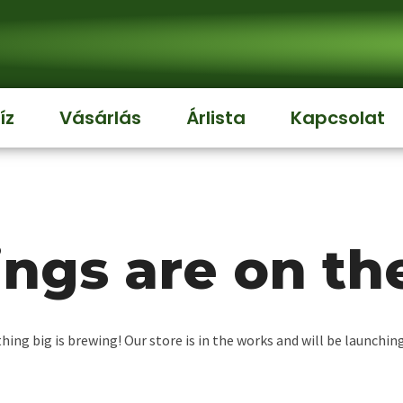
íz
Vásárlás
Árlista
Kapcsolat
ings are on th
ing big is brewing! Our store is in the works and will be launchin