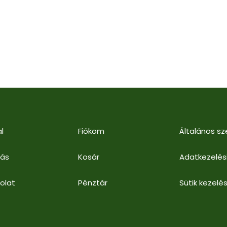
l
Fiókom
Általános sz
lás
Kosár
Adatkezelés
olat
Pénztár
Sütik kezelés