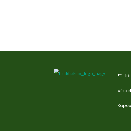
Főolda
Vásár
Kapcs