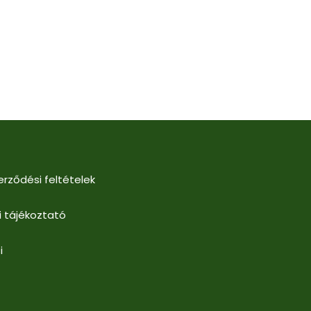
erződési feltételek
i tájékoztató
i