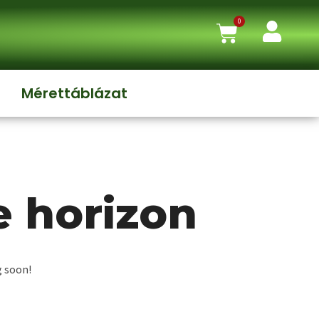
0
Mérettáblázat
e horizon
g soon!