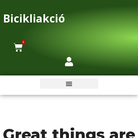
Bicikliakció
0
Great things are