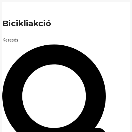
Skip
to
Bicikliakció
content
Keresés