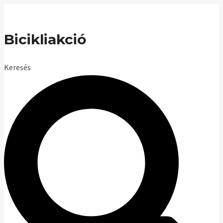
Skip
to
Bicikliakció
content
Keresés