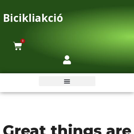
Bicikliakció
0
Great things are