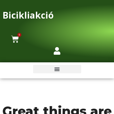
Bicikliakció
0
Great things are