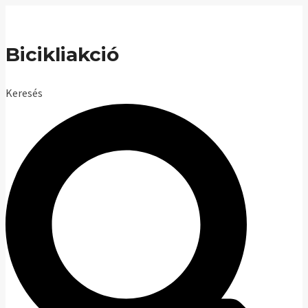
Skip
to
Bicikliakció
content
Keresés