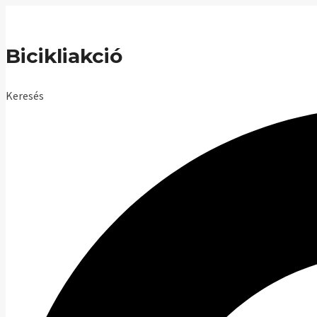
Skip
to
Bicikliakció
content
Keresés