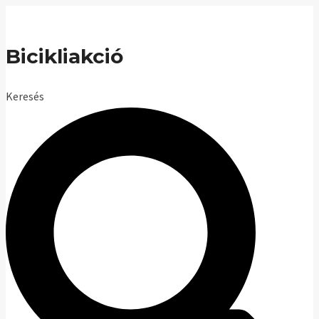
Skip
to
Bicikliakció
content
Keresés