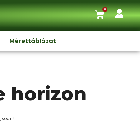
0
Mérettáblázat
e horizon
g soon!