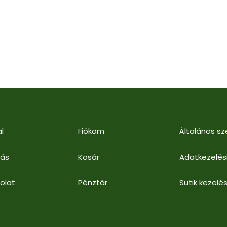
l
Fiókom
Általános sz
lás
Kosár
Adatkezelés
olat
Pénztár
Sütik kezelés