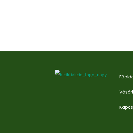
Főolda
Vásár
Kapcs