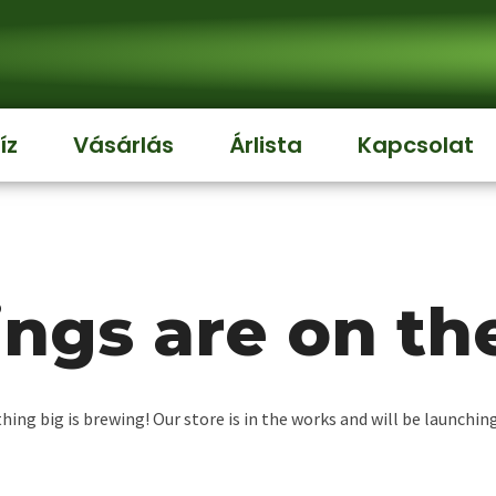
íz
Vásárlás
Árlista
Kapcsolat
ings are on th
ing big is brewing! Our store is in the works and will be launchin