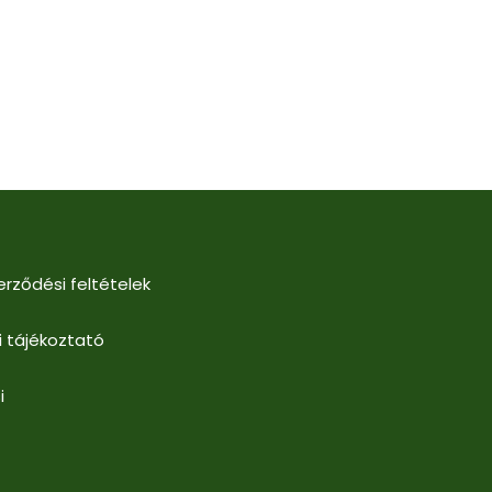
erződési feltételek
i tájékoztató
i