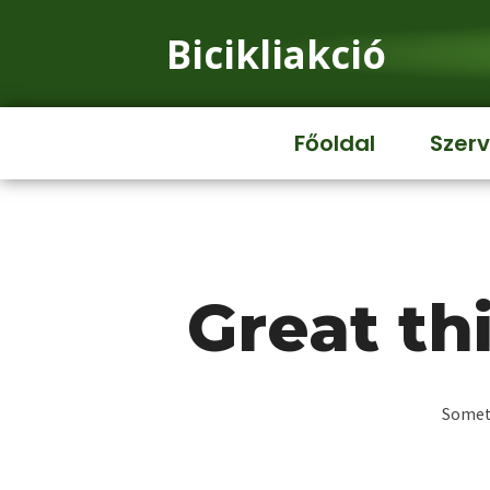
Bicikliakció
Főoldal
Szerv
Great th
Someth