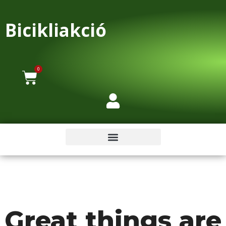
Bicikliakció
0
Great things are